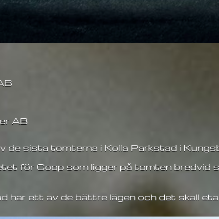
 AB
ter AB
 de sista tomterna i Kolla Parkstad i Kungs
betet för Coop som ligger på tomten bredvid
d har ett av de bättre lägen och det skall et