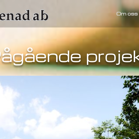
Om oss
ågående proje