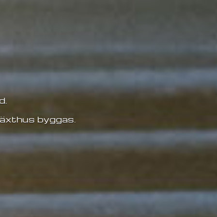
d.
växthus byggas.