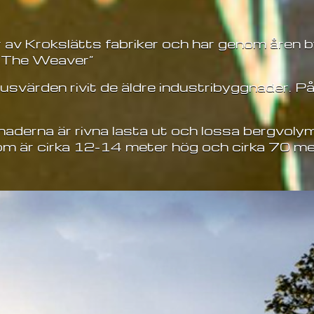
av Krokslätts fabriker och har genom åren b
l The Weaver”
usvärden rivit de äldre industribyggnader. På
derna är rivna lasta ut och lossa bergvolyme
m är cirka 12-14 meter hög och cirka 70 met