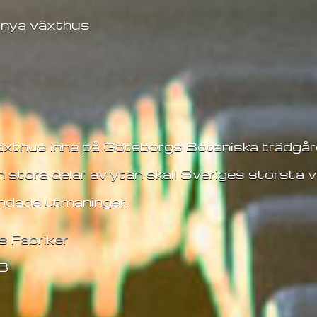
 nya växthus
äxthus inne på Göteborgs Botaniska trädgår
stora delar av ytan skall Sveriges största 
andade utmaningar.
s Fabriker
AB