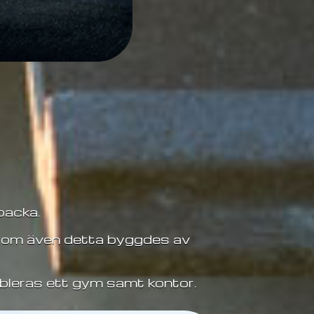
backa.
 som även detta byggdes av
ableras ett gym samt kontor.