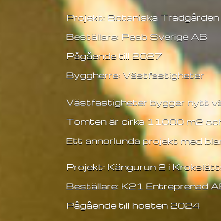
Projekt: Botaniska Trädgården
Beställare: Peab Sverige AB
Pågående till 2027
Byggherre: Västfastigheter
Västfastigheter bygger nytt v
Tomten är cirka 11000 m2 och 
Ett annorlunda projekt med bl
Projekt: Kängurun 2 i Krokslätt
Beställare: K21 Entreprenad 
Pågående till hösten 2024